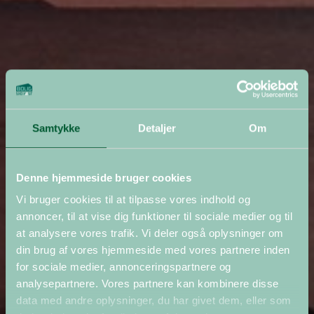
Samtykke
Detaljer
Om
Denne hjemmeside bruger cookies
Vi bruger cookies til at tilpasse vores indhold og
annoncer, til at vise dig funktioner til sociale medier og til
at analysere vores trafik. Vi deler også oplysninger om
din brug af vores hjemmeside med vores partnere inden
for sociale medier, annonceringspartnere og
analysepartnere. Vores partnere kan kombinere disse
data med andre oplysninger, du har givet dem, eller som