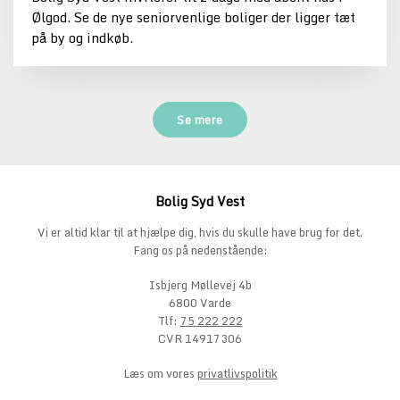
Ølgod. Se de nye seniorvenlige boliger der ligger tæt
på by og indkøb.
Se mere
Bolig Syd Vest
Vi er altid klar til at hjælpe dig, hvis du skulle have brug for det.
Fang os på nedenstående:
Isbjerg Møllevej 4b
6800 Varde
Tlf:
75 222 222
CVR 14917306
Læs om vores
privatlivspolitik