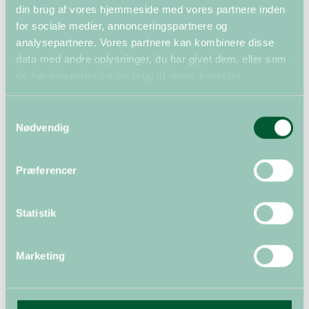
din brug af vores hjemmeside med vores partnere inden
for sociale medier, annonceringspartnere og
analysepartnere. Vores partnere kan kombinere disse
data med andre oplysninger, du har givet dem, eller som
de har indsamlet fra din brug af deres tjenester.
Samtykkevalg
Nødvendig
Præferencer
Statistik
Del
Marketing